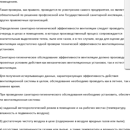
помещениях.
Такая проверка, как правило, проводится по усмотрению самого предприятия, но является
обязательной по решению профсоюзной или Государственной санитарной инспекции, а та
других правомочных организаций.
Определение санитарно-гигиенической эффективности вентиляции следует проводить в п
очередь в цехах и помещениях, в которых производственный процесс сопровождается
значительным выделением тепла, пыли или газов, и в тех случаях, когда для оценки дейст
вентиляции недостаточно одной проверки технической эффективности вентиляционных
установок.
Санитарно-гигиеническое обследование эффективности вентиляции должно производитьс
проектных условиях действия как механических вентиляционных установок, так и естестве
вентиляции.
Для получения исчерпывающих данных, характеризующих эффективность действия
вентиляционной системы в целом, обследование необходимо проводить как в летнее, так 
зимнее время.
При проведении санитарно-гигиенического обследования необходимо установить, обеспе
ли вентиляционная система:
а) заданный метеорологический режим в помещении и на рабочих местах (температуру,
влажность и подвижность воздуха);
б) достаточную чистоту воздуха в цехе (содержание в воздухе вредных газов или пыли);
в) отсутствие загрязненности газами или пылью, а также температуру и влажность поступ