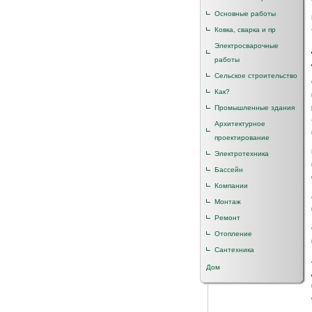
Основные работы
Ковка, сварка и пр
Электросварочные
работы
Сельское строительство
Как?
Промышленные здания
Архитектурное
проектирование
Электротехника
Бассейн
Компании
Монтаж
Ремонт
Отопление
Сантехника
Дом