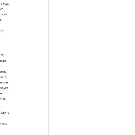
в ход.
рез
ность
я,
сти
 По
оков
т
ами.
 чего
ениям
оздуха
ля
. п.
о
ножить
ться,