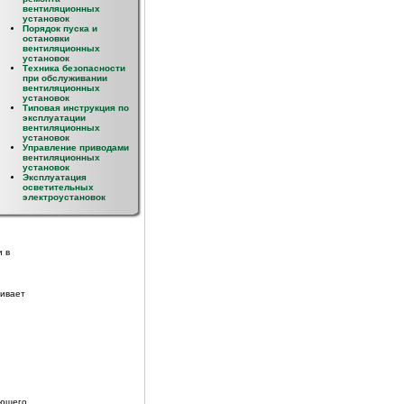
вентиляционных
установок
Порядок пуска и
остановки
кже
вентиляционных
установок
Техника безопасности
при обслуживании
ервую
вентиляционных
установок
Типовая инструкция по
эксплуатации
вия
вентиляционных
установок
Управление приводами
вентиляционных
установок
Эксплуатация
я при
осветительных
нной
электроустановок
и в
чивает
ающего