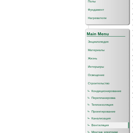
Полы
Фундамент
Нагреватели
Main Menu
Энциклопедия
Материалы
Жизнь
Интерьеры
Освещение
Строительство
Кондиционирование
Перепланировка
Теплоизоляция
Проектирование
Канализация
Вентиляция
Монтаж электрики