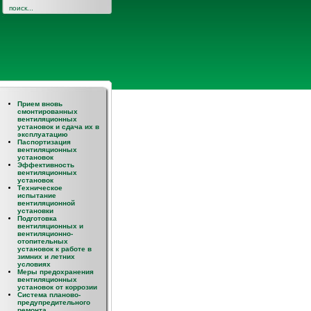
Прием вновь
смонтированных
вентиляционных
установок и сдача их в
эксплуатацию
Паспортизация
вентиляционных
установок
Эффективность
вентиляционных
установок
Техническое
испытание
вентиляционной
установки
Подготовка
вентиляционных и
вентиляционно-
отопительных
установок к работе в
зимних и летних
условиях
Меры предохранения
вентиляционных
установок от коррозии
Система планово-
предупредительного
ремонта