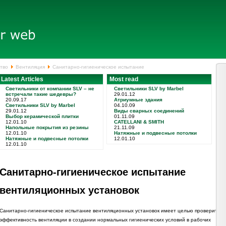
тво
Вентиляция
Санитарно-гигиеническое испытание
Latest Articles
Most read
Светильники от компании SLV – не
Светильники SLV by Marbel
встречали такие шедевры?
29.01.12
20.09.17
Атриумные здания
Светильники SLV by Marbel
04.10.09
29.01.12
Виды сварных соединений
Выбор керамической плитки
01.11.09
12.01.10
CATELLANI & SMITH
Напольные покрытия из резины
21.11.09
12.01.10
Натяжные и подвесные потолки
Натяжные и подвесные потолки
12.01.10
12.01.10
Санитарно-гигиеническое испытание
вентиляционных установок
Санитарно-гигиеническое испытание вентиляционных установок имеет целью проверить
эффективность вентиляции в создании нормальных гигиенических условий в рабочих