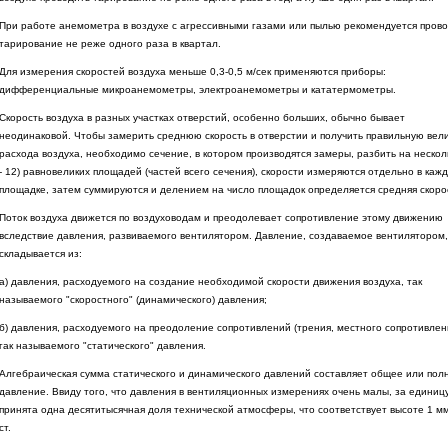
При работе анемометра в воздухе с агрессивными газами или пылью рекомендуется пров
тарирование не реже одного раза в квартал.
Для измерения скоростей воздуха меньше 0,3-0,5 м/сек применяются приборы:
дифференциальные микроанемометры, электроанемометры и кататермометры.
Скорость воздуха в разных участках отверстий, особенно больших, обычно бывает
неодинаковой. Чтобы замерить среднюю скорость в отверстии и получить правильную вел
расхода воздуха, необходимо сечение, в котором производятся замеры, разбить на несколь
- 12) равновеликих площадей (частей всего сечения), скорости измеряются отдельно в каж
площадке, затем суммируются и делением на число площадок определяется средняя скоро
Поток воздуха движется по воздуховодам и преодолевает сопротивление этому движению
вследствие давления, развиваемого вентилятором. Давление, создаваемое вентилятором,
складывается из:
а) давления, расходуемого на создание необходимой скорости движения воздуха, так
называемого "скоростного" (динамического) давления;
б) давления, расходуемого на преодоление сопротивлений (трения, местного сопротивлен
гак называемого "статического" давления.
Алгебраическая сумма статического и динамического давлений составляет общее или пол
давление. Ввиду того, что давления в вентиляционных измерениях очень малы, за единиц
принята одна десятитысячная доля технической атмосферы, что соответствует высоте 1 мм
ст.