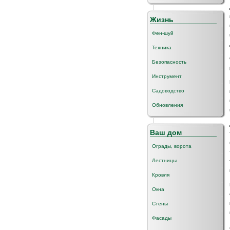
Жизнь
Фен-шуй
Техника
Безопасность
Инструмент
Садоводство
Обновления
Ваш дом
Ограды, ворота
Лестницы
Кровля
Окна
Стены
Фасады