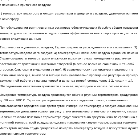
в помещение приточного воздуха;
г) температуру, влажность и концентрацию пыли и вредных в в воздухе, удаляемом из пом
в атмосферу.
При обследовании вентиляционных установок, обеспечивающих борьбу с общим повышен
температуры и загрязнением воздуха, оценка эффективности вентиляции производится на
основе следующих данных:
1) количества подаваемого воздуха; 2) равномерности распределения его в помещении; 3)
температуры подаваемого воздуха; 4) температуры и влажности воздуха в рабочем помещ
5) равномерности температуры и влажности в разных точках помещения на различных
расстояних от приточных и вытяжных отверстий (в летнее время на солнечной и теневой
сторонах близ окон и в удалении от них); 6) равномерности температуры и влажности в
различные часы дня, в начале и в конце смен (желательно проведение регулярных промер
двухсменной работе от начала первой и до конца второй смены, через 1-2. часа и т. д.).
Обследование желательно произвести в зимнее, переходное и жаркое летнее время.
Измерение температуры воздуха производится обычно ртутным термометром, градуиров
до 50 или 100° С. Термометры подвешиваются в исследуемых точках, и показания их
записываются в определенное время суток. Измерение температуры воздуха обыкновенны
термометром допустимо только при отсутствии интенсивного теплового излучения, так как
наличии такового показания термометра будут значительно преувеличены по сравнению с
истинной температурой воздуха вследствие нагревания излучением резервуара термомет
Институтом охраны труда предложено измерять температуру воздуха в присутствии лучис
энергии парным термометром.