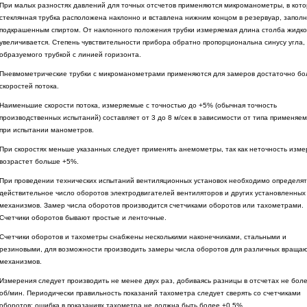
При малых разностях давлений для точных отсчетов применяются микроманометры, в кот
стеклянная трубка расположена наклонно и вставлена нижним концом в резервуар, запол
подкрашенным спиртом. От наклонного положения трубки измеряемая длина столба жидко
увеличивается. Степень чувствительности прибора обратно пропорциональна синусу угла,
образуемого трубкой с линией горизонта.
Пневмометрические трубки с микроманометрами применяются для замеров достаточно б
скоростей потока.
Наименьшие скорости потока, измеряемые с точностью до +5% (обычная точность
производственных испытаний) составляет от 3 до 8 м/сек в зависимости от типа применяе
при испытании манометров.
При скоростях меньше указанных следует применять анемометры, так как неточность изм
возрастет больше +5%.
При проведении технических испытаний вентиляционных установок необходимо определят
действительное число оборотов электродвигателей вентиляторов и других установленных
механизмов. Замер числа оборотов производится счетчиками оборотов или тахометрами.
Счетчики оборотов бывают простые и ленточные.
Счетчики оборотов и тахометры снабжены несколькими наконечниками, стальными и
резиновыми, для возможности производить замеры числа оборотов для различных враща
механизмов.
Измерения следует производить не менее двух раз, добиваясь разницы в отсчетах не боле
об/мин. Периодически правильность показаний тахометра следует сверять со счетчиками
оборотов: ошибка в показаниях тахометра не должна быть более +0,5%.