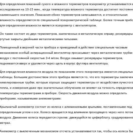
Для определения показаний сухого и влажного термометров психрометр устанавливается в
исследования на 10-15 мин., когда температура влажного термометра достигнет постоянн
наименьшего значения. Показания обоих термометров записываются, и относительная
влажность определяется по специальной психрометрической таблице. Более точным приб
для определения влажности является психрометр с вентилятором.
Он также состоит из двух термометров, заключенных в металлическую оправу; резервуары
ртутью закрыты двойными металлическими гильзами.
Помещенный в верхней части прибора и приводимый в действие специальным часовым
механизмом особый аспирационный вентилятор просасывает через металлические трубки
воздух с постоянной скоростью 3-4 м/сек. Воздух омывает резервуары термометров,
поднимается вверх и удаляется через щель в корпус футляра вентилятора.
Для определения влажности воздуха по показаниям этого психрометра имеются специаль
таблицы. Большим достоинством этого прибора является то, что его термометры заключен
никелированные трубки, которые хорошо защищают термометры от воздействия лучистог
тепла, и измерения даже при значительных облучениях не влияют на точность определен
температуры термометрами в приборе. Скорость движения воздуха можно определить
приборами, называемыми анемометрами.
Крыльчатый анемометр состоит из колеса с алюминиевыми крыльями, поставленными под
определенным углом к оси. Колесо вращается под влиянием проходящего через него поток
воздуха. Движение колеса передается стрелке, движущейся по циферблату, градуированно
метрах.
Анемометр с выключенным механизмом отсчета устанавливается так, чтобы ось колеса б