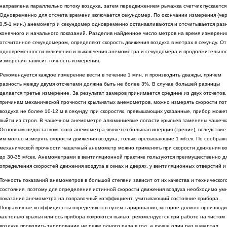
направлена параллельно потоку воздуха, затем передвижением рычажка счетчик пускается 
Одновременно для отсчета времени включается секундомер. По окончании измерения (че
0,5-1 мин.) анемометр и секундомер одновременно останавливаются и отсчитывается раз
конечного и начального показаний. Разделив найденное число метров на время измерени
отсчитанное секундомером, определяют скорость движения воздуха в метрах в секунду. От
одновременности включения и выключения анемометра и секундомера и продолжительно
измерения зависит точность измерения.
Рекомендуется каждое измерение вести в течение 1 мин. и производить дважды, причем
разность между двумя отсчетами должна быть не более 3%. В случае большей разницы
делается третье измерение. За результат замеров принимается среднее из двух отсчетов.
причинам механической прочности крыльчатых анемометров, можно измерять скорости пот
воздуха не более 10-12 м в секунду, при скоростях, превышающих указанные, прибор може
выйти из строя. В чашечном анемометре алюминиевые лопасти крыльев заменены чашечк
Основным недостатком этого анемометра является большая инерция (трение), вследствие
им можно измерять скорости движения воздуха, только превышающие 1 м/сек. По соображ
механической прочности чашечный анемометр можно применять при скорости движения в
до 30-35 м/сек. Анемометрами в вентиляционной практике пользуются преимущественно д
определения скоростей движения воздуха в окнах и дверях, у вентиляционных отверстий и т
Точность показаний анемометров в большой степени зависит от их качества и техническог
состояния, поэтому для определения истинной скорости движения воздуха необходимо ум
показания анемометра на поправочный коэффициент, учитывающий состояние прибора.
Поправочные коэффициенты определяются путем тарирования, которое должно производи
как только крылья или ось прибора покроются пылью; рекомендуется при работе на чистом
воздухе проводить тарирование не реже одного раза в год, а лучше один раз в квартал.