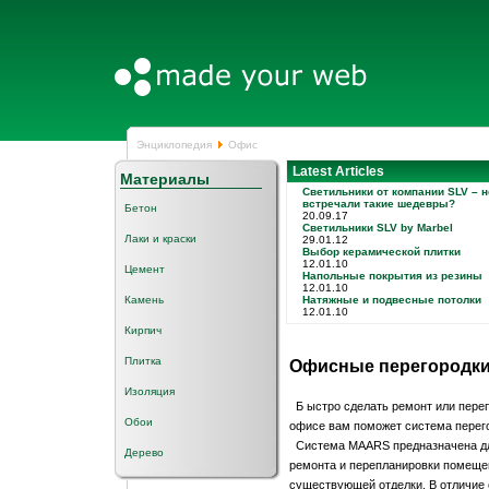
Энциклопедия
Офис
Latest Articles
Материалы
Светильники от компании SLV – н
встречали такие шедевры?
Бетон
20.09.17
Светильники SLV by Marbel
Лаки и краски
29.01.12
Выбор керамической плитки
12.01.10
Цемент
Напольные покрытия из резины
12.01.10
Камень
Натяжные и подвесные потолки
12.01.10
Кирпич
Плитка
Офисные перегородк
Изоляция
Б ыстро сделать ремонт или пере
Обои
офисе вам поможет система перег
Система MAARS предназначена дл
Дерево
ремонта и перепланировки помеще
существующей отделки. В отличие