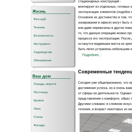
стационарных конструкций -
монтируют из отдельных, готовых к
Жизнь
эксплуатации элементов (подобно к
Основное их достоинство в том, ч
Фен-шуй
зонирования в офисе) могут быть 
Техника
или даже перевезены в другое по
то, что данную операцию можно про
Безопасность
процессе его эксплуатации. После
останутся видимыми места их крепл
Инструмент
быть легко устранены небольшим 
Садоводство
Подробнее...
Обновления
Современные тенденц
Ваш дом
Сегодня уже общепризнанно, что п
Ограды, ворота
достижения успеха, но и очень ва
Лестницы
от сферы ее деятельности. Однако 
представления о комфорте, образ 
Кровля
Другими словами, в сложном иску
Окна
течения, и возраст некоторых из ни
Стены
Фасады