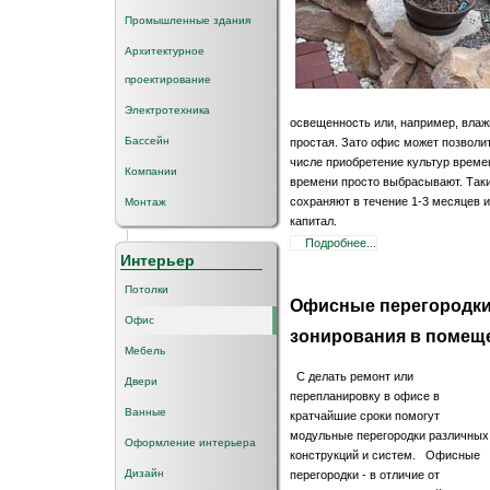
Промышленные здания
Архитектурное
проектирование
Электротехника
освещенность или, например, влаж
Бассейн
простая. Зато офис может позволит
числе приобретение культур време
Компании
времени просто выбрасывают. Такие
сохраняют в течение 1-3 месяцев 
Монтаж
капитал.
Подробнее...
Интерьер
Потолки
Офисные перегородки 
Офис
зонирования в помещ
Мебель
С делать ремонт или
Двери
перепланировку в офисе в
Ванные
кратчайшие сроки помогут
модульные перегородки различных
Оформление интерьера
конструкций и систем. Офисные
Дизайн
перегородки - в отличие от