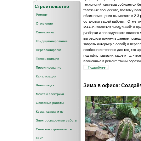
технологий, система собирается б
Строительство
"влажных процессов", поэтому пол
Ремонт
облик помещения вы можете в 2-3 
остановки вашей работы. Отметим
Отопление
MAARS является "модульной" и при
Сантехника
разборки и последующего полного 
вы решили покинуть данное помещ
Кондиционирование
забрать интерьер с собой) и переп
особенно интересно для тех, кто 
Перепланировка
под офис, магазин, кафе и т.д. - вс
Теплоизоляция
вложенные в ремонт, таким образом
Подробнее...
Проектирование
Канализация
Зима в офисе: Создаё
Вентиляция
Монтаж электрики
Основные работы
Ковка, сварка и пр
Электросварочные работы
Сельское строительство
Как?