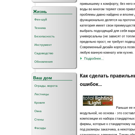
привыкшему к комфорту, без него н
воды во многом теряют свою прив
Жизнь
проблемы давно найдено и вполне
Фен-шуй
функционально делятся на проточн
категория имеет свои преимущества
Техника
выбрать подходящий для себя вари
универсальны (не зависят от топли
Безопасность
предельно прост, не требует подво
Инструмент
Современный дизайн корпуса позво
любую ванную комнату или кухню.
Садоводство
Подробнее...
Обновления
Как сделать правильн
Ваш дом
ошибок...
Ограды, ворота
Лестницы
Кровля
Раньше ее 
Окна
модульной, но основа - это соста
композиции из набора стандартны
Стены
фирмы, которые к стандартному н
Фасады
под размеры заказчика, а некоторы
стандартных элементов. Таким обра