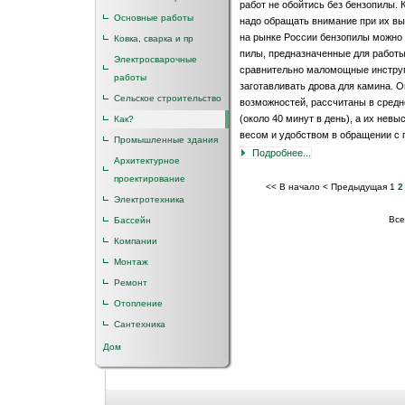
работ не обойтись без бензопилы. 
Основные работы
надо обращать внимание при их в
на рынке России бензопилы можно 
Ковка, сварка и пр
пилы, предназначенные для работы 
Электросварочные
сравнительно маломощные инстру
работы
заготавливать дрова для камина.
Сельское строительство
возможностей, рассчитаны в средн
(около 40 минут в день), а их не
Как?
весом и удобством в обращении с
Промышленные здания
Подробнее...
Архитектурное
проектирование
<< В начало
< Предыдущая
1
2
Электротехника
Все
Бассейн
Компании
Монтаж
Ремонт
Отопление
Сантехника
Дом