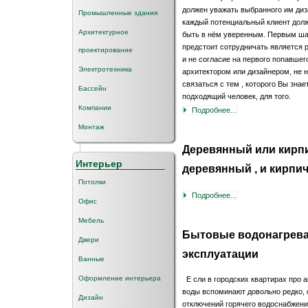
должен уважать выбранного им диз
Промышленные здания
каждый потенциальный клиент долж
Архитектурное
быть в нём уверенным. Первым ша
предстоит сотрудничать является
проектирование
и не согласие на первого попавше
Электротехника
архитектором или дизайнером, не н
связаться с тем , которого Вы знае
Бассейн
подходящий человек, для того.
Компании
Подробнее...
Монтаж
Деревянный или кирп
Интерьер
деревянный , и кирпи
Потолки
Подробнее...
Офис
Мебель
Бытовые водонагрева
Двери
эксплуатации
Ванные
Оформление интерьера
Е сли в городских квартирах про 
воды вспоминают довольно редко, 
Дизайн
отключений горячего водоснабжения