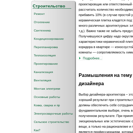
проектировщик или ответственный 
Строительство
рассчитать количество необходимо
Ремонт
прибавить 10% (в случае простой у
керамическая плитка кладется под
Отопление
много различных архитектурных эл
Сантехника
т.д.). Важно также не забыть пред
Получившуюся цифру надо округлит
Кондиционирование
характеристики керамической плит
коридора в квартире — износоусто
Перепланировка
комнаты — сопротивляемость хим
Теплоизоляция
Подробнее...
Проектирование
Канализация
Размышления на тему 
Вентиляция
дизайнера
Монтаж электрики
Выбор дизайнера-архитектора – это
Основные работы
хороший результат при строительс
должны обеспечить себе сотруднич
Ковка, сварка и пр
фундаментальном выборе, очень в
Электросварочные работы
полученном результате. При приня
эмоциональных или эстетических с
Сельское строительство
вещи, а только на рационализме и
Как?
является профессионалом, который 