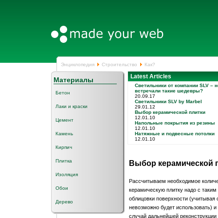
Энциклопедия
Строительство
Как?
Latest Articles
Материалы
Светильники от компании SLV – н
встречали такие шедевры?
Бетон
20.09.17
Светильники SLV by Marbel
Лаки и краски
29.01.12
Выбор керамической плитки
12.01.10
Цемент
Напольные покрытия из резины
12.01.10
Камень
Натяжные и подвесные потолки
12.01.10
Кирпич
Плитка
Выбор керамической 
Изоляция
Рассчитываем необходимое количе
Обои
керамическую плитку надо с таким
облицовки поверхности (учитывая о
Дерево
невозможно будет использовать) и
случай дальнейшей реконструкции 