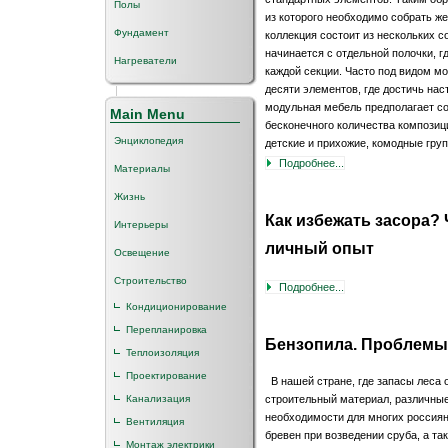
Полы
из которого необходимо собрать 
Фундамент
коллекция состоит из нескольких с
начинается с отдельной полочки, 
Нагреватели
каждой секции. Часто под видом мо
десяти элементов, где достичь на
модульная мебель предполагает со
Main Menu
бесконечного количества композици
Энциклопедия
детские и прихожие, комодные груп
Подробнее...
Материалы
Жизнь
Как избежать засора? 
Интерьеры
личный опыт
Освещение
Строительство
Подробнее...
Кондиционирование
Перепланировка
Бензопила. Проблемы 
Теплоизоляция
Проектирование
В нашей стране, где запасы леса 
строительный материал, различные
Канализация
необходимости для многих россиян.
Вентиляция
бревен при возведении сруба, а та
Монтаж электрики