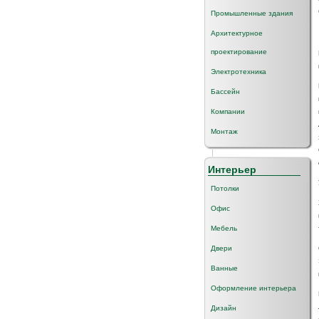
Промышленные здания
Архитектурное
проектирование
Электротехника
Бассейн
Компании
Монтаж
Интерьер
Потолки
Офис
Мебель
Двери
Ванные
Оформление интерьера
Дизайн