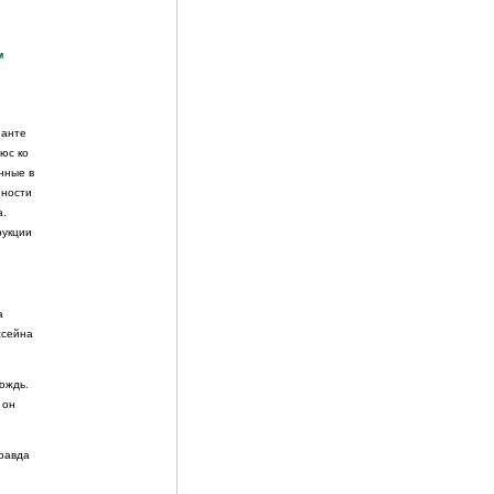
м
ианте
юс ко
нные в
нности
а.
рукции
а
ссейна
ождь.
 он
правда