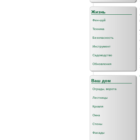
Жизнь
Фен-шуй
Техника
Безопасность
Инструмент
Садоводство
Обновления
Ваш дом
Ограды, ворота
Лестницы
Кровля
Окна
Стены
Фасады