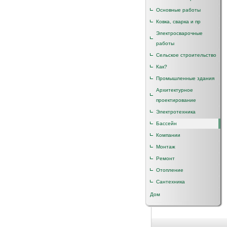
Основные работы
Ковка, сварка и пр
Электросварочные
работы
Сельское строительство
Как?
Промышленные здания
Архитектурное
проектирование
Электротехника
Бассейн
Компании
Монтаж
Ремонт
Отопление
Сантехника
Дом