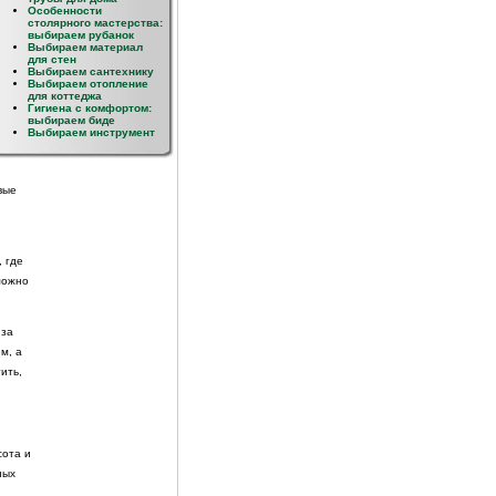
Особенности
столярного мастерства:
выбираем рубанок
ашный
Выбираем материал
для стен
Выбираем сантехнику
Выбираем отопление
для коттеджа
о и
Гигиена с комфортом:
выбираем биде
Выбираем инструмент
вые
, где
можно
 за
м, а
ить,
сота и
ных