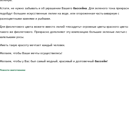
зеленую.
Кстати, не нужно забывать и об украшении Вашего
бассейна
. Для зеленого тона прекрасн
подойдут большие искусственные лилии на воде, или огороженная часть-аквариум с
разноцветными камнями и рыбками.
Для фиолетового цвета можете вместо лилий «посадить» огромные цветы красного цвета
такого же фиолетового. Прекрасно дополняют эту композицию большие зеленые листья с
капельками росы.
Иметь такую красоту мечтает каждый человек.
Желаем, чтобы Ваши мечты осуществились!
Желаем, чтобы у Вас был самый модный, красивый и долговечный
бассейн
!
Новости светотехники