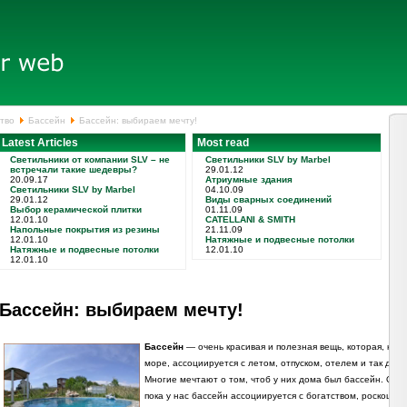
тво
Бассейн
Бассейн: выбираем мечту!
Latest Articles
Most read
Светильники от компании SLV – не
Светильники SLV by Marbel
встречали такие шедевры?
29.01.12
20.09.17
Атриумные здания
Светильники SLV by Marbel
04.10.09
29.01.12
Виды сварных соединений
Выбор керамической плитки
01.11.09
12.01.10
CATELLANI & SMITH
Напольные покрытия из резины
21.11.09
12.01.10
Натяжные и подвесные потолки
Натяжные и подвесные потолки
12.01.10
12.01.10
Бассейн: выбираем мечту!
Бассейн
— очень красивая и полезная вещь, которая, как 
море, ассоциируется с летом, отпуском, отелем и так дал
Многие мечтают о том, чтоб у них дома был бассейн. Одн
пока у нас бассейн ассоциируется с богатством, роскошью