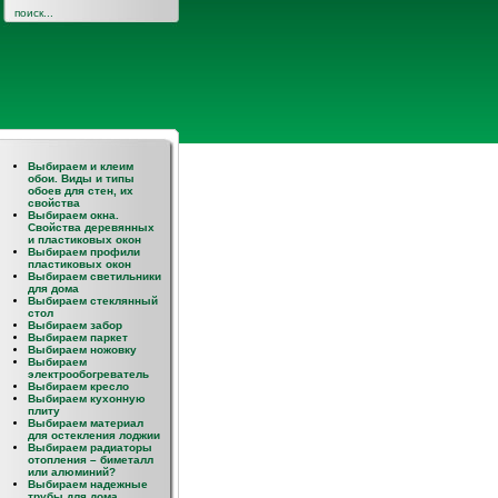
Выбираем и клеим
обои. Виды и типы
обоев для стен, их
свойства
Выбираем окна.
Свойства деревянных
и пластиковых окон
Выбираем профили
пластиковых окон
Выбираем светильники
для дома
Выбираем стеклянный
стол
Выбираем забор
Выбираем паркет
Выбираем ножовку
Выбираем
электрообогреватель
Выбираем кресло
Выбираем кухонную
плиту
Выбираем материал
и
для остекления лоджии
ьше.
Выбираем радиаторы
отопления – биметалл
ако
или алюминий?
 и
Выбираем надежные
трубы для дома