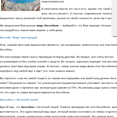
недосягаемостью.
В некотором смысле это так и есть, однако «не такой стр
волк, как его рисуют». К счастью, современные технологии
предлагают массу решений этой проблемы, разных по своей сложности, качеству и цене.
Мы предлагаем Вам разные
виды бассейнов
— выбирайте, что Вам подходит больше всег
наслаждайтесь «маленьким морем» у себя дома.
Бассейн. Виды конструкций
Итак, самыми простыми вариантами являются, так называемые, композитные или пластико
бассейны.
Эти конструкции имеют массу преимуществ перед другими. Во-первых, они очень бистро
устанавливаются без особых усилий и средств. Во -вторых, идеально подходят тем местам
уровень грунтовых вод выше нормы. В-третьих, самые разные виды форм этих бассейнов 
подобрать под любой вкус и цвет (что тоже немало важно).
Вы спросите, а как же зимой следить за такими конструкциями или какой уход должен быть
ними? Специалисты говорят, что усиленная конструкция материала учитывает жесткость зи
экономия денег и времени при эксплуатации равняется 70%. Не рекламы ради нужно отмет
что это один из самых выгодных вариантов бассейнов.
Бассейны с бетонной чашей
Другой вид - это
бассейны
с бетонной чашей. Главное преимущество этих бассейнов - кра
долговечность. Это единственный вид чаши, который можно изготовить из любых отделоч
материалов, однако значительны также недостатки таких конструкций. Это прежде всего