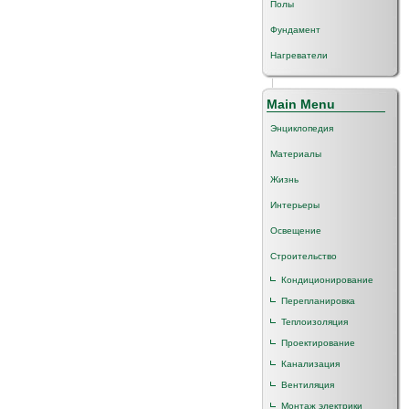
Полы
Фундамент
Нагреватели
Main Menu
Энциклопедия
Материалы
Жизнь
Интерьеры
Освещение
Строительство
Кондиционирование
Перепланировка
Теплоизоляция
Проектирование
Канализация
Вентиляция
Монтаж электрики