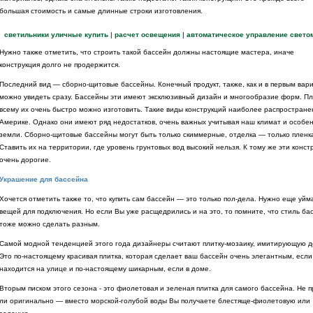
большая стоимость и самые длинные строки изготовления.
светильники уличные купить
|
расчет освещения
|
автоматическое управление свето
Нужно также отметить, что строить такой бассейн должны настоящие мастера, иначе
конструкция долго не продержится.
Последний вид — сборно-щитовые бассейны. Конечный продукт, также, как и в первым вар
можно увидеть сразу. Бассейны эти имеют эксклюзивный дизайн и многообразие форм. Пл
всему их очень быстро можно изготовить. Такие виды конструкций наиболее распростране
Америке. Однако они имеют ряд недостатков, очень важных учитывая наш климат и особе
земли. Сборно-щитовые бассейны могут быть только скиммерные, отделка — только пленк
Ставить их на территории, где уровень грунтовых вод высокий нельзя. К тому же эти конст
очень дорогие.
Украшение для бассейна
Хочется отметить также то, что купить сам бассейн — это только пол-дела. Нужно еще уйм
вещей для подключения. Но если Вы уже расщедрились и на это, то помните, что стиль ба
тоже можно сделать разным.
Самой модной тенденцией этого года дизайнеры считают плитку-мозаику, имитирующую д
Это по-настоящему красивая плитка, которая сделает ваш бассейн очень элегантным, если
находится на улице и по-настоящему шикарным, если в доме.
Вторым писком этого сезона - это фиолетовая и зеленая плитка для самого бассейна. Не 
ли оригинально — вместо морской-голубой воды Вы получаете блестяще-фиолетовую или