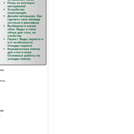
Полы из штучных
лые
материалов
Устройство
ков
перегородок
ных
Дизайн интерьера. Как
сделать свое жилище
т
уютным и красивым
Выбираем и клеим
ля
обои. Виды и типы
обоев для стен, их
свойства
Паркет. Виды паркета и
ой
его особенности.
клеить
Укладка паркета
Керамическая плитка
и
для стен и пола.
Основные работы по
укладке плитки
жны
ость
лке
"