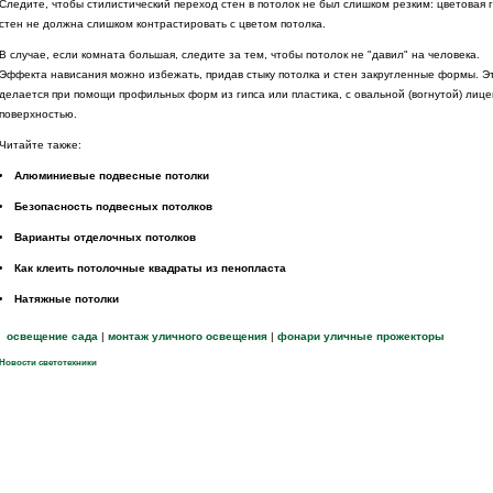
Следите, чтобы стилистический переход стен в потолок не был слишком резким: цветовая 
стен не должна слишком контрастировать с цветом потолка.
В случае, если комната большая, следите за тем, чтобы потолок не "давил" на человека.
Эффекта нависания можно избежать, придав стыку потолка и стен закругленные формы. Э
делается при помощи профильных форм из гипса или пластика, с овальной (вогнутой) лиц
поверхностью.
Читайте также:
Алюминиевые подвесные потолки
Безопасность подвесных потолков
Варианты отделочных потолков
Как клеить потолочные квадраты из пенопласта
Натяжные потолки
освещение сада
|
монтаж уличного освещения
|
фонари уличные прожекторы
Новости светотехники