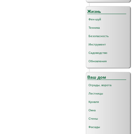
Жизнь
Фен-шуй
Техника
Безопасность
Инструмент
Садоводство
Обновления
Ваш дом
Ограды, ворота
Лестницы
Кровля
Окна
Стены
Фасады