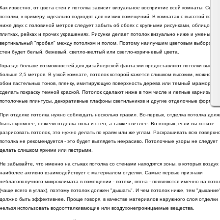
Как известно, от цвета стен и потолка зависит визуальное восприятие всей комнаты. Свет
потолки, к примеру, идеально подходят для низких помещений. В комнатах с высотой потол
ниже двух с половиной метров следует забыть об обоях с крупными рисунками, облицовоч
плитках, рейках и прочих украшениях. Рисунки делает потолок визуально ниже и уменьшаю
вертикальный "пробел" между потолком и полом. Поэтому наилучшим цветовым выбором д
стен будет белый, бежевый, светло-желтый или светло-коричневый цвета.
Гораздо больше возможностей для дизайнерской фантазии предоставляют потолки высот
больше 2,5 метров. В узкой комнате, потолок которой кажется слишком высоким, можно по
обои пастельных тонов, пленку, имитирующую поверхность дерева или темный мрамор, ил
сделать покраску темной краской. Потолок сделают ниже в том числе и лепные карнизы,
потолочные плинтусы, декоративные плафоны светильников и другие отделочные формы.
При отделке потолка нужно соблюдать несколько правил. Во-первых, отделка потолка дол
быть скромнее, нежели отделка пола и стен, а также светлее. Во-вторых, если вы хотите
разрисовать потолок, это нужно делать по краям или же углам. Раскрашивать всю поверхн
потолка не рекомендуется - это будет выглядеть некрасиво. Потолочные узоры не следует
делать слишком яркими или пестрыми.
Не забывайте, что именно на стыках потолка со стенами находятся зоны, в которых воздух
наиболее активно взаимодействует с материалом отделки. Самые первые признаки
неблагополучного микроклимата в помещении - потеки, пятна - появляются именно на пото
(чаще всего в углах), поэтому потолок должен "дышать". И чем потолок ниже, тем "дыхание
должно быть эффективнее. Проще говоря, в качестве материалов наружного слоя отделки
нельзя использовать водоотталкивающие или воздухонепроницаемые вещества.