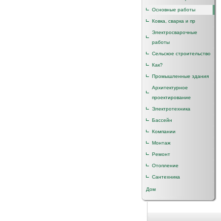
Основные работы
Ковка, сварка и пр
Электросварочные
работы
Сельское строительство
Как?
Промышленные здания
Архитектурное
проектирование
Электротехника
Бассейн
Компании
Монтаж
Ремонт
Отопление
Сантехника
Дом