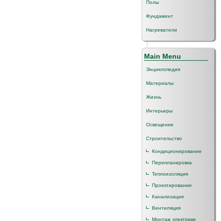
Полы
Фундамент
Нагреватели
Main Menu
Энциклопедия
Материалы
Жизнь
Интерьеры
Освещение
Строительство
Кондиционирование
Перепланировка
Теплоизоляция
Проектирование
Канализация
Вентиляция
Монтаж электрики