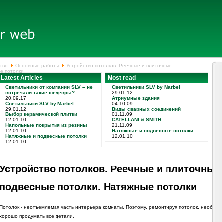
тво
Основные работы
Устройство потолков. Реечные и плиточные
е потолки
Latest Articles
Most read
Светильники от компании SLV – не
Светильники SLV by Marbel
встречали такие шедевры?
29.01.12
20.09.17
Атриумные здания
Светильники SLV by Marbel
04.10.09
29.01.12
Виды сварных соединений
Выбор керамической плитки
01.11.09
12.01.10
CATELLANI & SMITH
Напольные покрытия из резины
21.11.09
12.01.10
Натяжные и подвесные потолки
Натяжные и подвесные потолки
12.01.10
12.01.10
Устройство потолков. Реечные и плиточные
подвесные потолки. Натяжные потолки
Потолок - неотъемлемая часть интерьера комнаты. Поэтому, ремонтируя потолок, необхо
хорошо продумать все детали.