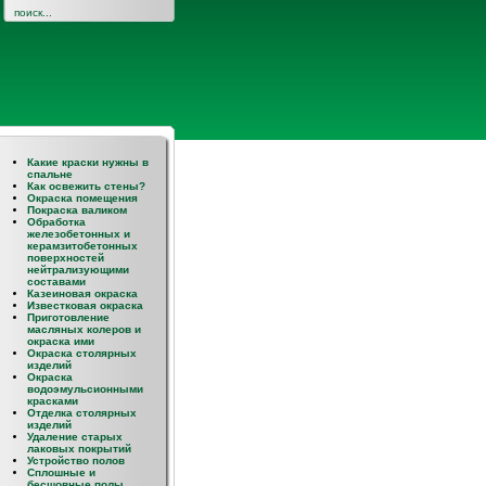
Какие краски нужны в
спальне
Как освежить стены?
Окраска помещения
Покраска валиком
Обработка
железобетонных и
керамзитобетонных
поверхностей
нейтрализующими
составами
Казеиновая окраска
Известковая окраска
Приготовление
масляных колеров и
окраска ими
Окраска столярных
изделий
Окраска
водоэмульсионными
красками
Отделка столярных
изделий
Удаление старых
лаковых покрытий
димо
Устройство полов
Сплошные и
бесшовные полы