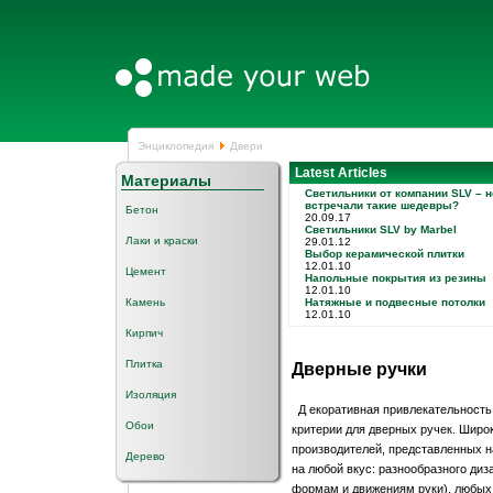
Энциклопедия
Двери
Latest Articles
Материалы
Светильники от компании SLV – н
встречали такие шедевры?
Бетон
20.09.17
Светильники SLV by Marbel
Лаки и краски
29.01.12
Выбор керамической плитки
12.01.10
Цемент
Напольные покрытия из резины
12.01.10
Камень
Натяжные и подвесные потолки
12.01.10
Кирпич
Плитка
Дверные ручки
Изоляция
Д екоративная привлекательность
Обои
критерии для дверных ручек. Широ
производителей, представленных н
Дерево
на любой вкус: разнообразного ди
формам и движениям руки), любых 