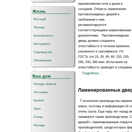
проникновения огня и дыма в
соседние. Область применения
Жизнь
противопожарных дверей и
Фен-шуй
требования к ним
регламентируются
Техника
соответствующими нормативными
документами. Противопожарная
Безопасность
дверь должна сохранять
Инструмент
огнестойкость в течение времени,
указанного в сертификате. По
Садоводство
ГОСТу это 15, 30, 45, 60, 120, 150,
Обновления
180, 240, 360 мин. Испытания на
огнестойкость проводят в специал
Подробнее...
Ваш дом
Ограды, ворота
Ламинированные две
Лестницы
Кровля
Т ехнология производства ламинир
новое, поэтому и информация об э
Окна
очень скупа. Еще пару лет назад л
занимался таким производством. С
Стены
дверей с ламинированным покрыти
Фасады
производителей, среди которых фи