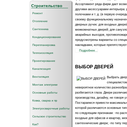
Ассортимент ряда фирм дает возмо
Строительство
другими аксессуарами интерьера:
Ремонт
полочками и т. д. (в первую очере
своему функциональному назначе
Отопление
дверных ручек: для входных дверей
Сантехника
межкомнатных дверей; для санузло
аварийных выходов, противопожарн
Кондиционирование
предусмотрены варианты со спец
накладками, которые препятствую
Перепланировка
Подробнее...
Теплоизоляция
Проектирование
ВЫБОР ДВЕРЕЙ
Канализация
Вентиляция
Выбрать двер
специалистом
Монтаж электрики
невероятное количество разнообра
разбегаются глаза. Двери различаю
Основные работы
производства, дизайну, не говоря у
Ковка, сварка и пр
Постараемся привести максимальн
которой различаются основные ти
Электросварочные работы
по следующим признакам: -по рас
Сельское строительство
входные для офисов и квартир, м
сантехнические двери; -по типу п
Как?