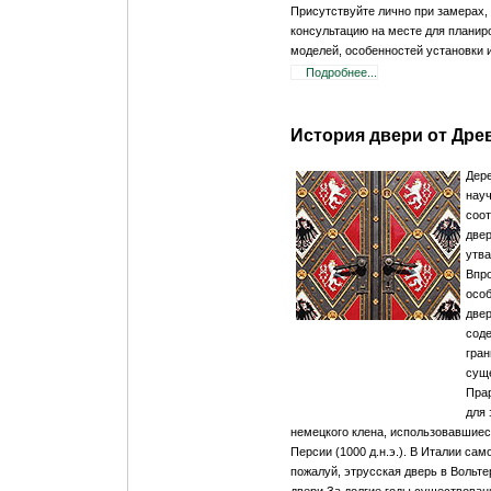
Присутствуйте лично при замерах,
консультацию на месте для планир
моделей, особенностей установки и
Подробнее...
История двери от Дре
Дере
науч
соот
двер
утва
Впро
особ
двер
соде
гра
суще
Пра
для 
немецкого клена, использовавшиеся
Персии (1000 д.н.э.). В Италии са
пожалуй, этрусская дверь в Вольтер
двери За долгие годы существова