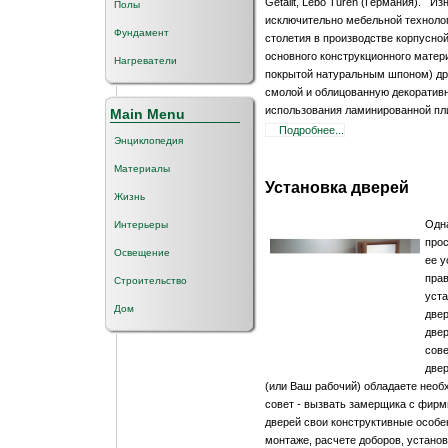
Getalit, Lebo Turen (Германия). И
Полы
исключительно мебельной технолог
Фундамент
столетия в производстве корпусно
основного конструкционного матери
Нагреватели
покрытой натуральным шпоном) др
смолой и облицованную декоратив
использования ламинированной пли
Main Menu
Подробнее...
Энциклопедия
Материалы
Установка дверей
Жизнь
Одна
Интерьеры
прос
Освещение
ее у
прав
Строительство
уста
Дом
двер
двер
сове
двер
(или Ваш рабочий) обладаете нео
совет - вызвать замерщика с фирм
дверей свои конструктивные особе
монтаже, расчете доборов, установ