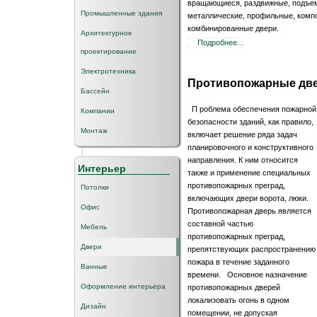
вращающиеся, раздвижные, подъем
Промышленные здания
металлические, профильные, компо
комбинированные двери.
Архитектурное
Подробнее...
проектирование
Электротехника
Противопожарные две
Бассейн
П роблема обеспечения пожарной
Компании
безопасности зданий, как правило,
Монтаж
включает решение ряда задач
планировочного и конструктивного
направления. К ним относится
Интерьер
также и применение специальных
противопожарных преград,
Потолки
включающих двери ворота, люки.
Офис
Противопожарная дверь является
составной частью
Мебель
противопожарных преград,
Двери
препятствующих распространению
пожара в течение заданного
Ванные
времени. Основное назначение
Оформление интерьера
противопожарных дверей
локализовать огонь в одном
Дизайн
помещении, не допуская